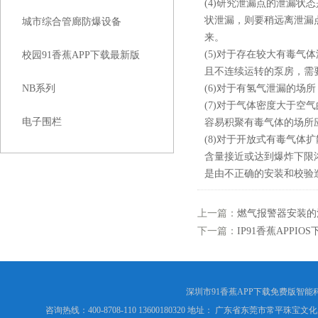
(4)研究泄漏点的泄漏状态
状泄漏，则要稍远离泄漏点
城市综合管廊防爆设备
来。
(5)对于存在较大有毒气体
校园91香蕉APP下载最新版
且不连续运转的泵房，需
NB系列
(6)对于有氢气泄漏的场所
(7)对于气体密度大于空气
电子围栏
容易积聚有毒气体的场所应
(8)对于开放式有毒气体扩
含量接近或达到爆炸下限浓度
是由不正确的安装和校验造成的
上一篇：
燃气报警器安装的
下一篇：
IP91香蕉APPI
深圳市91香蕉APP下载免费版智能科技
咨询热线：400-8708-110 13600180320 地址： 广东省东莞市常平珠宝文化