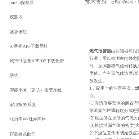
技术支持
您现在的位置：
pm2.5探测器
探测器
紧急按钮
91香蕉APP下载网址
燃气报警器
由探测器与报警控
行业，用以检测室内外危
城市91香蕉APPIOS下载免费
时，探测器将气信号
度值。当有毒气体浓
系统
故发生。
1．应用时的注意事项，
智能小区（家防）报警系统
点。
(1)弄清所要监测的装置有哪些
家用报警系统
据泄漏的严重程度分成Ⅰ
(2)根据所在场所的气流方向
张力围栏-脉冲围栏
(3)根据泄漏气体的密度(大
的下游位置作出初始设点方案
探测器及配件