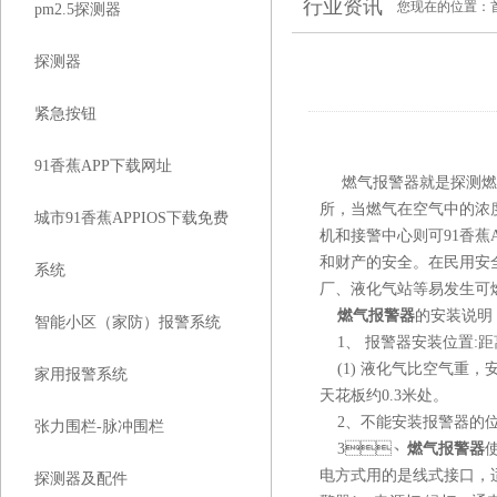
行业资讯
您现在的位置：
pm2.5探测器
探测器
紧急按钮
91香蕉APP下载网址
燃气报警器
就是探测燃
所，当燃气在空气中的
城市91香蕉APPIOS下载免费
机和接警中心则可91香蕉AP
和财产的安全。在民用安
系统
厂、液化气站等易发生
燃气报警器
的安装说明
智能小区（家防）报警系统
1、 报警器安装位置:距
(1) 液化气比空气重，安
家用报警系统
天花板约0.3米处。
2、不能安装报警器的
张力围栏-脉冲围栏
3、
燃气报警器
使
电方式用的是线式接口，适
探测器及配件