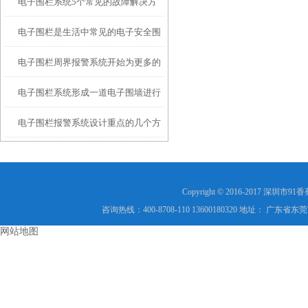
电子围栏系统5个常见的故障解决方
主机和好的电子围栏配件
电子围栏是生活中常见的电子安全围
法
电子围栏周界报警系统开始为更多的
栏设备
电子围栏系统形成一道电子围墙进行
人逐步认识和接受
电子围栏报警系统设计重点的几个方
防范和管理
面？
Copyright © 2016-2017 
咨询热线：400-8708-110 13600180320 地址：
网站地图