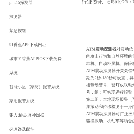
行业资讯
您现在的位置：
pm2.5探测器
探测器
紧急按钮
91香蕉APP下载网址
ATM震动探测器
对震动信号
的攻击行为和自然环境的震
城市91香蕉APPIOS下载免费
款机、自动柜员机、保险
ATM震动探测器开关亮信号
系统
期为2秒-180秒可设置
接带动警号、警灯或联动灯
智能小区（家防）报警系统
号，组：可实现远程报警
第二组：本地现场报警（可
家用报警系统
集振动和位移检测于一身
ATM震动探测器可广泛应用于各种
张力围栏-脉冲围栏
碰撞振动、机动车等场合
探测器及配件