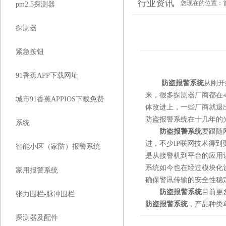
行业资讯
您现在的位置：
pm2.5探测器
探测器
紧急按钮
91香蕉APP下载网址
防盗报警系统
从刚开
来，很多探测器厂商
城市91香蕉APPIOS下载免费
体改进上，一些厂商就退出
防盗报警系统在十几年的光景
系统
防盗报警系统
要跟随网
进，不少IP联网技术
智能小区（家防）报警系统
是从接警机到平台的应用让
系统如今也在经过模块化设计
家用报警系统
确保警讯传输的安全性稳定性
防盗报警系统
目前更
张力围栏-脉冲围栏
防盗报警系统
，产品种类
探测器及配件