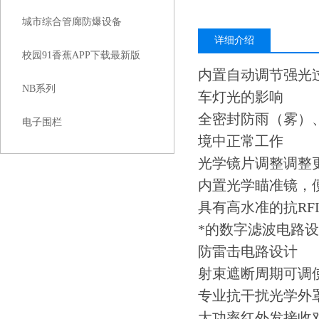
城市综合管廊防爆设备
详细介绍
校园91香蕉APP下载最新版
内置自动调节强光过滤
NB系列
车灯光的影响
全密封防雨（雾）
电子围栏
境中正常工作
光学镜片调整调整更快
内置光学瞄准镜
具有高水准的抗RFI
*的数字滤波电路
防雷击电路设计
射束遮断周期可调
专业抗干扰光学外
大功率红外发接收对