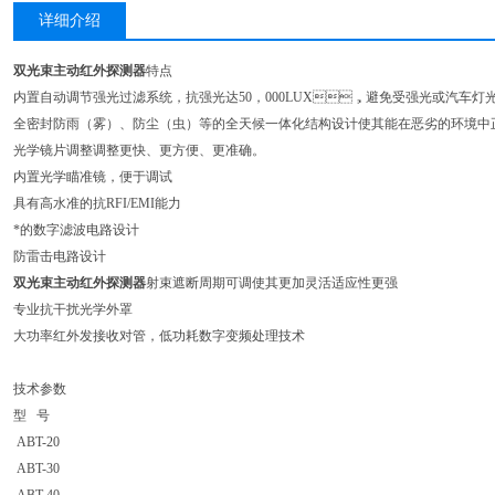
详细介绍
双光束主动红外探测器
特点
内置自动调节强光过滤系统，抗强光达50，000LUX，避免受强光或汽车灯
全密封防雨（雾）、防尘（虫）等的全天候一体化结构设计使其能在恶劣的环境中
光学镜片调整调整更快、更方便、更准确。
内置光学瞄准镜，便于调试
具有高水准的抗RFI/EMI能力
*的数字滤波电路设计
防雷击电路设计
双光束主动红外探测器
射束遮断周期可调使其更加灵活适应性更强
专业抗干扰光学外罩
大功率红外发接收对管，低功耗数字变频处理技术
技术参数
型 号
ABT-20
ABT-30