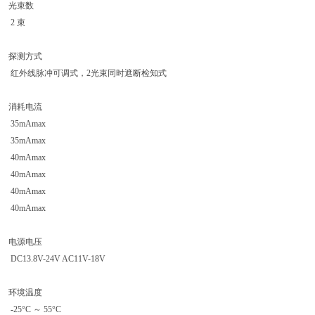
光束数
2 束
探测方式
红外线脉冲可调式，2光束同时遮断检知式
消耗电流
35mAmax
35mAmax
40mAmax
40mAmax
40mAmax
40mAmax
电源电压
DC13.8V-24V AC11V-18V
环境温度
-25°C ～ 55°C