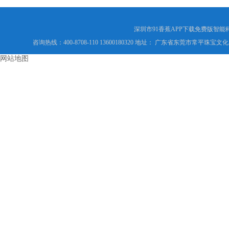
深圳市91香蕉APP下载免费版智能科技
咨询热线：400-8708-110 13600180320 地址： 广东省东莞市常平珠宝文
网站地图