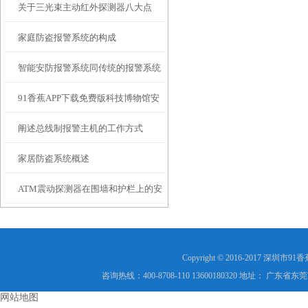
关于三光束主动红外探测器八大点
家庭防盗报警系统的构成
智能安防报警系统同传统的报警系统
91香蕉APP下载免费版科技博物馆安
相比有哪些不同呢?
阐述总线制报警主机的工作方式
防解决方案
家居防盗系统概述
ATM震动探测器在围墙和护栏上的安
装说明
Copyright © 2016-2017 
咨询热线：400-8708-110 13600180320 地址： 广
网站地图