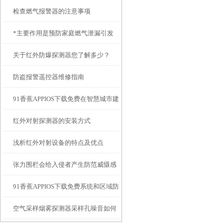
检查燃气报警器的注意事项
*主要作用是预防家庭燃气泄漏引发
关于红外防爆探测器您了解多少？
的事故
防盗报警遥控器维修指南
91香蕉APPIOS下载免费在智慧城市建
红外对射探测器的安装方式
设中该如何突破瓶颈
浅析红外对射设备的特点及优点
张力围栏会给入侵者产生防范威慑感
91香蕉APPIOS下载免费系统和区域防
空气采样烟雾探测器采样孔噪音如何
盗报警系统你会如何选择